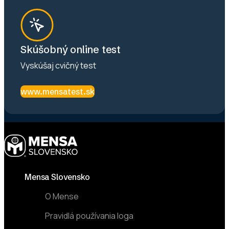
Skúšobný online test
Vyskúšaj cvičný test
www.mensatest.sk
Footer
Mensa Slovensko
O Mense
Pravidlá používania loga