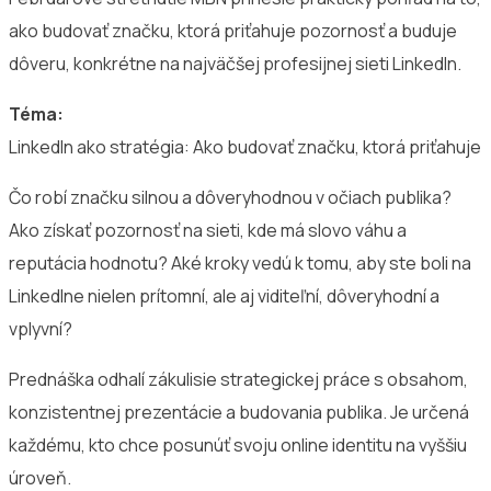
ako budovať značku, ktorá priťahuje pozornosť a buduje
dôveru, konkrétne na najväčšej profesijnej sieti LinkedIn.
Téma:
LinkedIn ako stratégia: Ako budovať značku, ktorá priťahuje
Čo robí značku silnou a dôveryhodnou v očiach publika?
Ako získať pozornosť na sieti, kde má slovo váhu a
reputácia hodnotu? Aké kroky vedú k tomu, aby ste boli na
LinkedIne nielen prítomní, ale aj viditeľní, dôveryhodní a
vplyvní?
Prednáška odhalí zákulisie strategickej práce s obsahom,
konzistentnej prezentácie a budovania publika. Je určená
každému, kto chce posunúť svoju online identitu na vyššiu
úroveň.