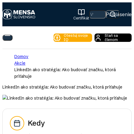
Skip
to
Hľadať
Prihlásenie
Certifikát
main
Mensa
content
Slovensko
Otestuj svoje
Staň sa
Toggle
IQ
členom
Main
Menu
Breadcrumb
Domov
Akcie
LinkedIn ako stratégia: Ako budovať značku, ktorá
priťahuje
LinkedIn ako stratégia: Ako budovať značku, ktorá priťahuje
Kedy