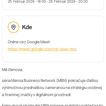
25. Február 2026 - 18:00
-
25. Február 2026 - 20:00
Kde
Online cez Google Meet:
https://meet.google.com/rgj-vawx-mrc
Milí členovia,
séria Mensa Business Network (MBN) pokračuje ďalšou
výnimočnou prednáškou zameranou na stratégiu osobnej
a firemnej značky v digitálnom prostredí.
Februárové stretnutie MBN prinesie praktický pohľad na to,