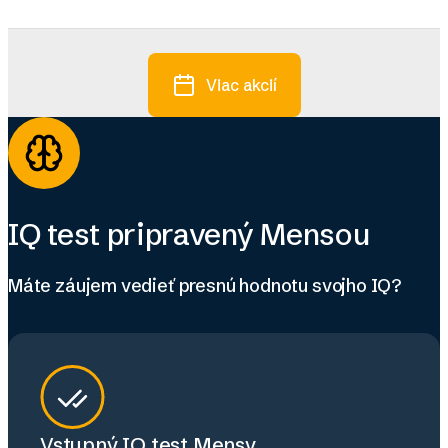
Viac akcií
IQ test pripravený Mensou
Máte záujem vedieť presnú hodnotu svojho IQ?
Vstupný IQ test Mensy