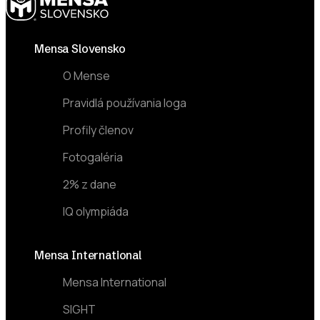
Footer
Mensa Slovensko
O Mense
Pravidlá používania loga
Profily členov
Fotogaléria
2% z dane
IQ olympiáda
Mensa International
Mensa International
SIGHT