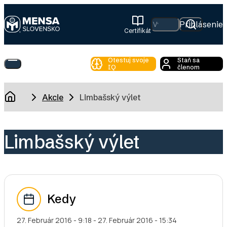
Skip
to
Hľadať
Prihlásenie
Certifikát
main
Mensa
content
Slovensko
Otestuj svoje
Staň sa
Toggle
IQ
členom
Main
Menu
Breadcrumb
Akcie
Limbašský výlet
Domov
Limbašský výlet
Kedy
27. Február 2016 - 9:18
-
27. Február 2016 - 15:34