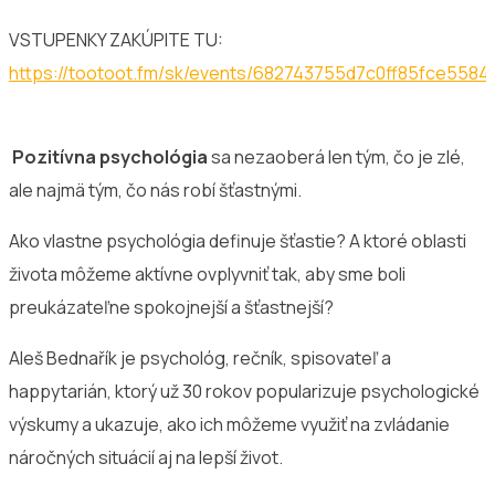
VSTUPENKY ZAKÚPITE TU:
https://tootoot.fm/sk/events/682743755d7c0ff85fce5584
Pozitívna psychológia
sa nezaoberá len tým, čo je zlé,
ale najmä tým, čo nás robí šťastnými.
Ako vlastne psychológia definuje šťastie? A ktoré oblasti
života môžeme aktívne ovplyvniť tak, aby sme boli
preukázateľne spokojnejší a šťastnejší?
Aleš Bednařík je psychológ, rečník, spisovateľ a
happytarián, ktorý už 30 rokov popularizuje psychologické
výskumy a ukazuje, ako ich môžeme využiť na zvládanie
náročných situácií aj na lepší život.