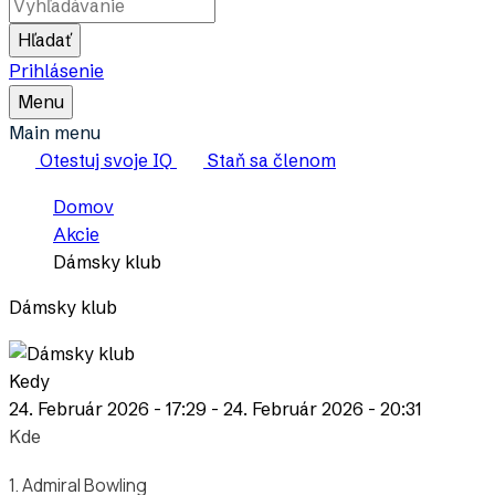
Slovensko
Hľadať
Prihlásenie
Toggle
Menu
Main
Main menu
Menu
Otestuj svoje IQ
Staň sa členom
Breadcrumb
Domov
Akcie
Dámsky klub
Dámsky klub
Kedy
24. Február 2026 - 17:29
-
24. Február 2026 - 20:31
Kde
1. Admiral Bowling