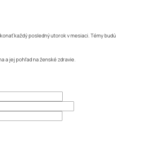
 konať každý posledný utorok v mesiaci. Témy budú
a a jej pohľad na ženské zdravie.