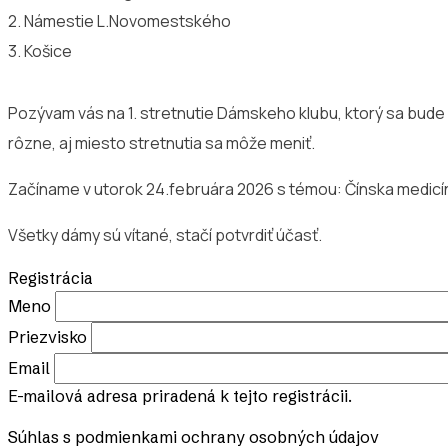
2. Námestie L.Novomestského
3. Košice
Pozývam vás na 1. stretnutie Dámskeho klubu, ktorý sa bude
rôzne, aj miesto stretnutia sa môže meniť.
Začíname v utorok 24.februára 2026 s témou: Čínska medicín
Všetky dámy sú vítané, stačí potvrdiť účasť.
Registrácia
Meno
Priezvisko
Email
E-mailová adresa priradená k tejto registrácii.
Súhlas s podmienkami ochrany osobných údajov