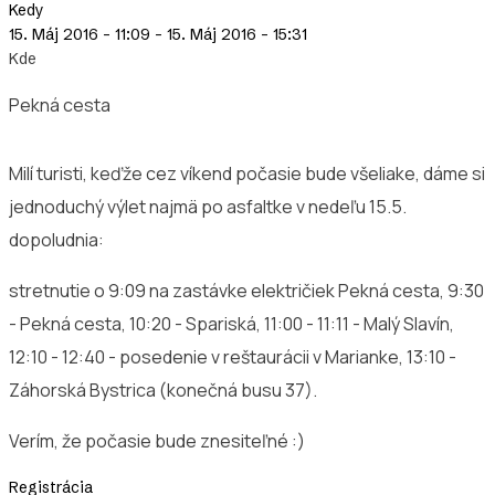
Kedy
15. Máj 2016 - 11:09
-
15. Máj 2016 - 15:31
Kde
Pekná cesta
Milí turisti, keďže cez víkend počasie bude všeliake, dáme si
jednoduchý výlet najmä po asfaltke v nedeľu 15.5.
dopoludnia:
stretnutie o 9:09 na zastávke električiek Pekná cesta, 9:30
- Pekná cesta, 10:20 - Spariská, 11:00 - 11:11 - Malý Slavín,
12:10 - 12:40 - posedenie v reštaurácii v Marianke, 13:10 -
Záhorská Bystrica (konečná busu 37).
Verím, že počasie bude znesiteľné :)
Registrácia