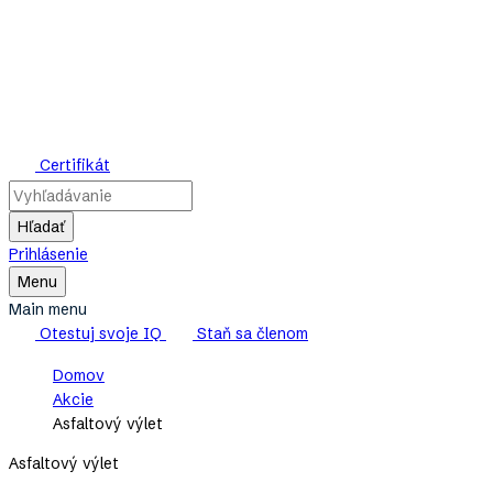
Skip
to
main
content
Mensa
Certifikát
Slovensko
Hľadať
Prihlásenie
Toggle
Menu
Main
Main menu
Menu
Otestuj svoje IQ
Staň sa členom
Breadcrumb
Domov
Akcie
Asfaltový výlet
Asfaltový výlet