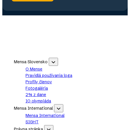
Footer
Mensa Slovensko
Mensa
Slovensko
O Mense
sub-
Pravidlá používania loga
navigation
Profily členov
Fotogaléria
2% z dane
IQ olympiáda
Mensa International
Mensa
International
Mensa International
sub-
SIGHT
navigation
Právna stránka
Právna